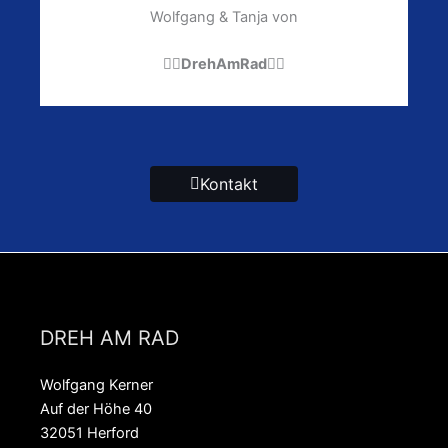
Wolfgang & Tanja von
🚴‍♀️DrehAmRad🚴‍♀️
Kontakt
DREH AM RAD
Wolfgang Kerner
Auf der Höhe 40
32051 Herford